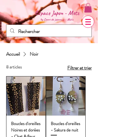
Espace Japon - Metz
by Cours de
japonais - Metz
Accueil
Noir
8 articles
Filtrer et trier
Boucles d'oreilles
Boucles d'oreilles
Noires et dorées
- Sakura de nuit
- Chat & fleur