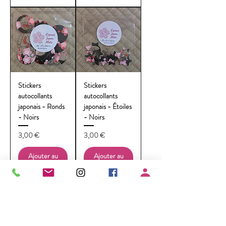
Stickers
Stickers
autocollants
autocollants
japonais - Ronds
japonais - Étoiles
- Noirs
- Noirs
Prix
Prix
3,00 €
3,00 €
Ajouter au
Ajouter au
panier
panier