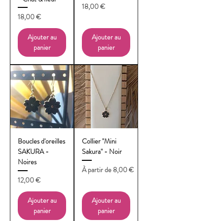
Prix
18,00 €
Prix
18,00 €
Ajouter au
Ajouter au
panier
panier
Boucles d'oreilles
Collier "Mini
SAKURA -
Sakura" - Noir
Noires
Prix promotionnel
À partir de
8,00 €
Prix
12,00 €
Ajouter au
Ajouter au
panier
panier