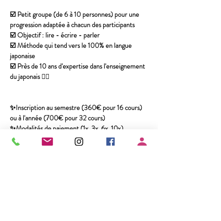
☑️ Petit groupe (de 6 à 10 personnes) pour une 
progression adaptée à chacun des participants
☑️ Objectif : lire - écrire - parler
☑️ Méthode qui tend vers le 100% en langue 
japonaise
☑️ Près de 10 ans d'expertise dans l'enseignement 
du japonais 👌🏻
✨Inscription au semestre (360€ pour 16 cours) 
ou à l'année (700€ pour 32 cours)
✨Modalités de paiement (1x, 3x, 6x, 10x)
✨Une consommation en supplément pendant ou 
après chaque cours 🍵🍡
Your Instructor