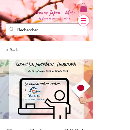
Espace Japon - Metz
by Cours de
japonais - Metz
< Back