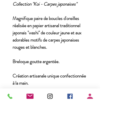
Collection "Koi - Carpes japonaises"
Magnifique paire de boucles d'oreilles
réalisée en papier artisanal traditionnel
japonais "washi" de couleur jaune et aux
adorables motifs de carpes japonaises
rouges et blanches.
Breloque goutte argentée.
Création artisanale unique confectionnée
à la main.
* Crochets en acier inoxydable.
* Papier artisanal traditionnel japonais
"washi" vernis, résistant à l'eau.