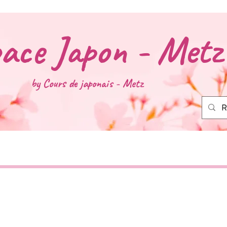
ace Japon - Metz
by Cours de
japonais - Metz
que
Cours de japonais
Préparer le JLPT