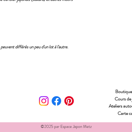
euvent différés un peu d'un lot à l'autre.
Boutique 
Cours de 
Ateliers aut
Carte c
©2025 par Espace Japon Metz