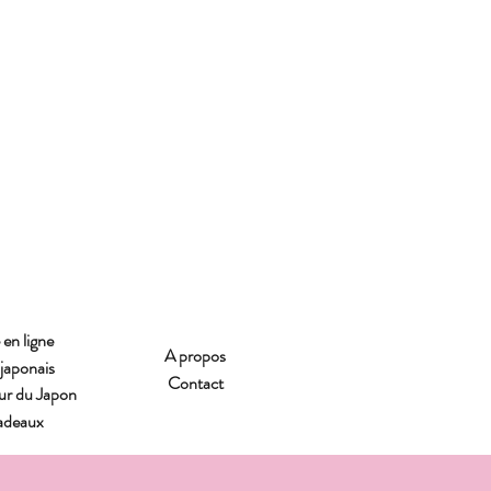
en ligne
A propos
japonais
Contact
our du Japon
adeaux