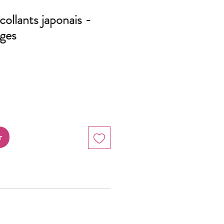
collants japonais -
ges
r