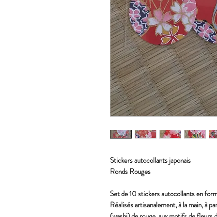
Stickers autocollants japonais
Ronds Rouges
Set de 10 stickers autocollants en for
Réalisés artisanalement, à la main, à pa
(washi) de rouge, aux motifs de fleurs d