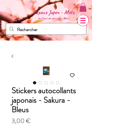
Espace Japon - Metz
by Cours de
japonais - Metz
Stickers autocollants
japonais - Sakura -
Bleus
Prix
3,00 €